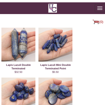
To
na
(0)
Lapis Lazuli Double
Lapis Lazuli Mini Double
Terminated
Terminated Point
$32.50
$5.50